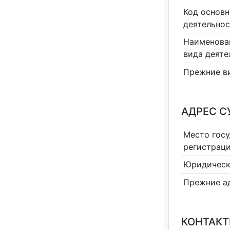
Код основн
деятельно
Наименова
вида деяте
Прежние в
АДРЕС С
Место гос
регистрац
Юридическ
Прежние а
КОНТАКТ