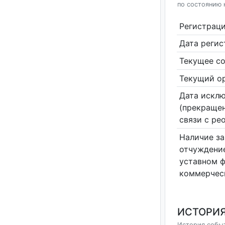
по состоянию 
Регистрац
Дата реги
Текущее со
Текущий ор
Дата исклю
(прекращен
связи с ре
Наличие за
отчуждение
уставном 
коммерчес
ИСТОРИЯ
История событ