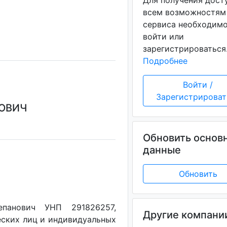
Для получения дост
всем возможностям
сервиса необходим
войти или
зарегистрироваться
Подробнее
Войти /
Зарегистрироват
НОВИЧ
Обновить основ
данные
Обновить
епанович УНП 291826257,
Другие компани
еских лиц и индивидуальных