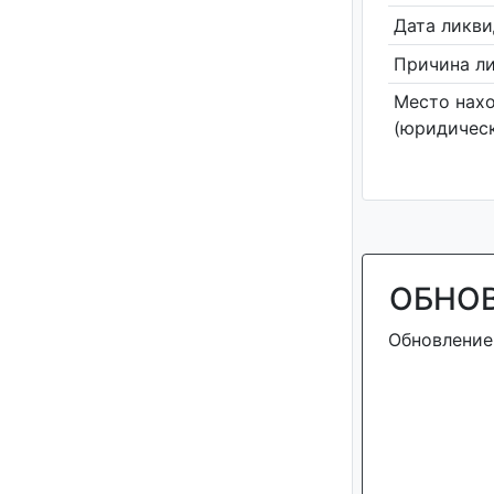
Дата ликв
Причина л
Место нах
(юридическ
ОБНО
Обновление