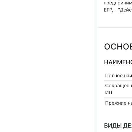
предприним
ЕГР, - "Дей
ОСНО
НАИМЕНО
Полное на
Сокращенн
ИП
Прежние н
ВИДЫ Д