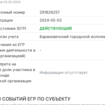
на 03.05.2024
ионный номер
291826257
страции
2024-05-03
стояние (ЕГР)
ДЕЙСТВУЮЩИЙ
ган учета
Барановичский городской исполн
чения из ЕГР
ия деятельности в
-
организацией)
прета на
 доли участника в
Информация отсутствует
фонде
кой организации
 СОБЫТИЙ ЕГР ПО СУБЪЕКТУ
ий по субъекту в Едином государственном регистре юридических л